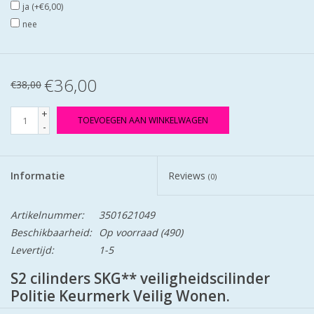
ja (+€6,00)
nee
€36,00
€38,00
+
TOEVOEGEN AAN WINKELWAGEN
-
Informatie
Reviews
(0)
Artikelnummer:
3501621049
Beschikbaarheid:
Op voorraad
(490)
Levertijd:
1-5
S2 cilinders SKG** veiligheidscilinder
Politie Keurmerk Veilig Wonen.
S2 staat voor safe en secure.