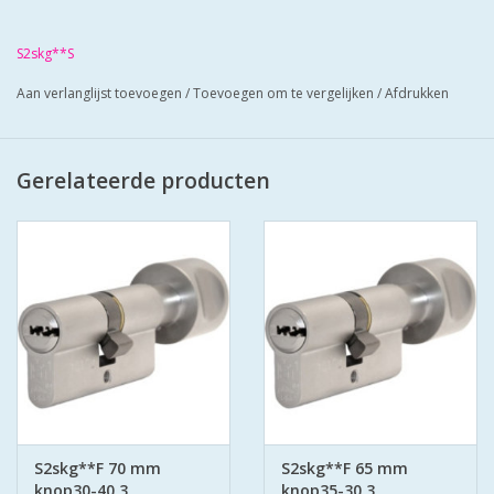
Cilinders zij mat vernikkeld en worden
geleverd met 3 zaagsleutels.
S2skg**S
Cilinders hebben boorbelemmering.
Aan verlanglijst toevoegen
/
Toevoegen om te vergelijken
/
Afdrukken
Bescherm u cilinder met antiekerntrek
schilden SKG*** zo zorgt u voor super
veilige deuren.
Gerelateerde producten
S2skg**F 70 mm
S2skg**F 65 mm
knop30-40 3
knop35-30 3