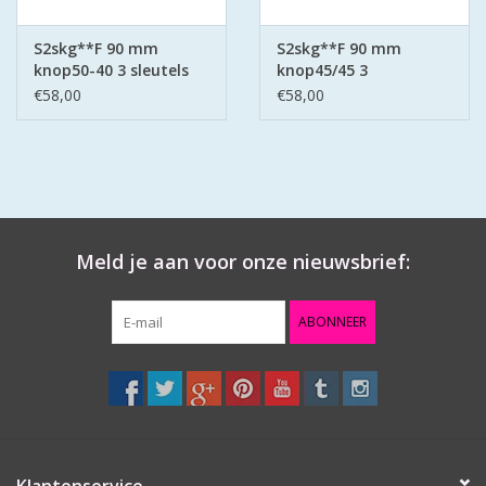
S2skg**F 90 mm
S2skg**F 90 mm
knop50-40 3 sleutels
knop45/45 3
keersleutels
€58,00
€58,00
Meld je aan voor onze nieuwsbrief:
ABONNEER
Klantenservice