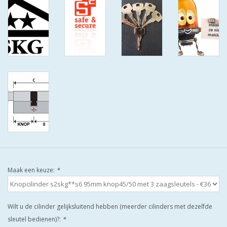
ISEO F9 ANTIKERNTREK IN
IEDERE GEWENSTE MAAT MET
GEWONE SLEUTELS MET
CERTIFICAAT SKG***
BOLD ELECTRONISCHE
CILINDERS OPEN JE SLOT MET
TELEFOON OF CLICKER WIFI
AFSTAND.
KIJK EENS ROND LEUKE
AANBIEDINGEN
Maak een keuze:
*
DEURSCHILDEN VOOR
BUITEN
Wilt u de cilinder gelijksluitend hebben (meerder cilinders met dezelfde
sleutel bedienen)?:
*
waakborden