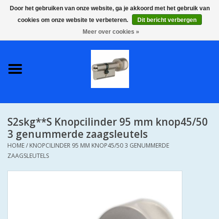
Door het gebruiken van onze website, ga je akkoord met het gebruik van
cookies om onze website te verbeteren.
Dit bericht verbergen
0 Artikelen - €0,00
Meer over cookies »
Home
S2 COMPLETE VEILIGE
GELIJKSLUITENDE
WONINGSETS 60 MM DUS 1
SLEUTEL VOOR JE HELE HUIS
S2skg**S Knopcilinder 95 mm knop45/50
SKG**
3 genummerde zaagsleutels
HOME
/
KNOPCILINDER 95 MM KNOP45/50 3 GENUMMERDE
S2 CILINDER SLOTEN IN
ZAAGSLEUTELS
IEDERE GEWENSTE MAAT MET
GEWONE GENUMMERDE
SLEUTELS SKG**
S2 CILINDERSLOTEN IN IEDERE