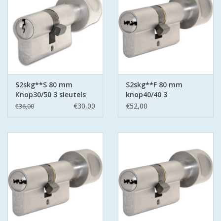
S2skg**S 80 mm
S2skg**F 80 mm
Knop30/50 3 sleutels
knop40/40 3
keersleutels
€30,00
€52,00
€36,00