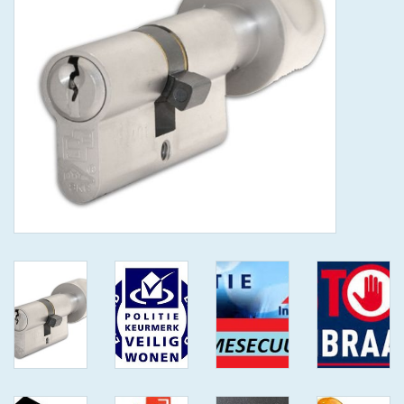
GEWENSTE MAAT MET
KEERSLEUTEL
(GAATJES)VEILIGE
GENUMMERDE SLEUTELS
SKG**
ISEO F 6 EXTRA S
ANTIKERNTREK ZWART IN
IEDERE GEWENSTE MAAT MET
GEWONE GENUMMERDE
VEILIGE SLEUTELS SKG***
ISEO F 6 EXTRA S
ANTIKERNTREK IN IEDERE
GEWENSTE MAAT MET
GEWONE SLEUTEL SKG***