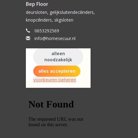
Bep Floor
deursloten, gelijksluitendecilinders,
knopcilinders, skgsloten
0653292569
info@homesecuur.nl