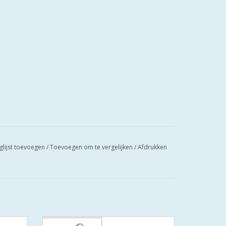
glijst toevoegen
/
Toevoegen om te vergelijken
/
Afdrukken
linder
S2 cilinders 85 mm 40/45 SKG**S6