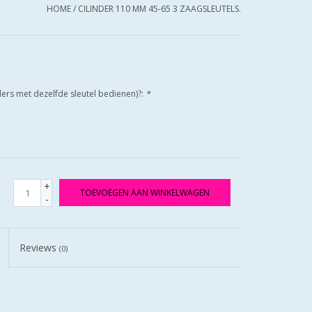
HOME
/
CILINDER 110 MM 45-65 3 ZAAGSLEUTELS.
nders met dezelfde sleutel bedienen)?:
*
+
TOEVOEGEN AAN WINKELWAGEN
-
Reviews
(0)