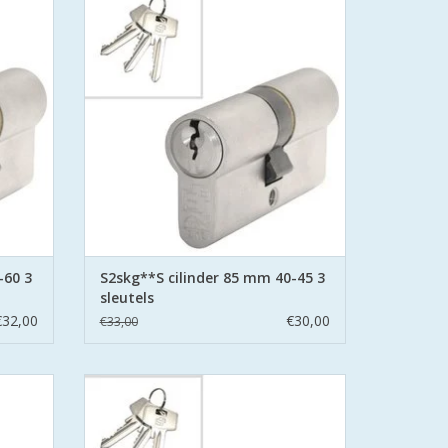
n.
veiligheidscilinder Politie Keurmerk Veilig
t boor
Wonen.
d stalen
S2 staat voor safe en secure met boor
belemmering aan beide zijden hard stalen
pinnen.
GEN
TOEVOEGEN AAN WINKELWAGEN
-60 3
S2skg**S cilinder 85 mm 40-45 3
sleutels
€32,00
€30,00
€33,00
**S6
S2 cilinders 80 mm 35/45 SKG**S6
k Veilig
veiligheidscilinder Politie Keurmerk Veilig
Wonen.
t boor
S2 staat voor safe en secure met boor