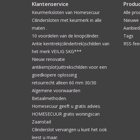
Klantenservice
Produ
Keurmerksloten van Homesecuur
Alle pro
Cilindersloten met keurmerk in alle
Nieuwe 
maten .
Aanbied
10 voordelen van de knopcilinder.
Tags
Antie kerntrek(cilindertrek)schilden van
RSS-fee
het merk VEILIG SKG***
Nieuw renovatie
antikern(slot)uittrekschilden voor een
goedkopere oplossing
retourrecht alleen 60 mm 30/30
Algemene voorwaarden
Betaalmethoden.
Homesecuur geeft u gratis advies.
HOMESECUUR gratis woningscan
Zaanstad
Cilinderslot vervangen u kunt het ook
leest u maar.