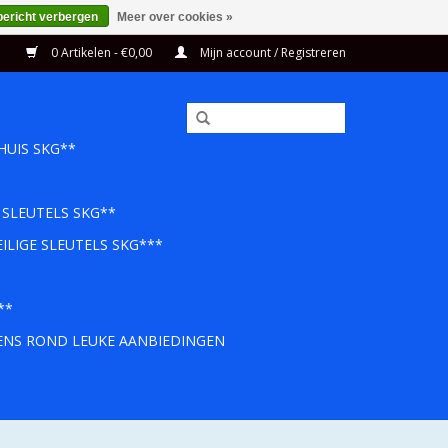
bericht verbergen
Meer over cookies »
0 Artikelen - €0,00
Mijn account / Registreren
HUIS SKG**
 SLEUTELS SKG**
ILIGE SLEUTELS SKG***
**
EENS ROND LEUKE AANBIEDINGEN