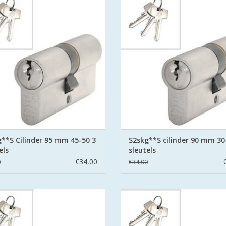
eidscilinder Politie Keurmerk Veilig
Politie Keurmerk Veilig Wone
Wonen.
S2 staat voor safe en secure me
aat voor safe en secure met boor
belemmering aan beide zijden har
ring aan beide zijden hard stalen
pinnen.
pinnen.
TOEVOEGEN AAN WINKELWA
EVOEGEN AAN WINKELWAGEN
**S Cilinder 95 mm 45-50 3
S2skg**S cilinder 90 mm 30
els
sleutels
€34,00
0
€34,00
cilinders 80 mm 40/40 SKG**S6
S2 cilinders 85 mm 35/50 SKG
eidscilinder Politie Keurmerk Veilig
veiligheidscilinder Politie Keurmer
Wonen.
Wonen.
aat voor safe en secure met boor
S2 staat voor safe en secure me