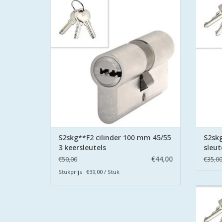
gecertificeerd volgens Politie Keurmerk
veiligh
Veilig Wonen®.
De cilinders zijn uitgevoerd met
S2 st
boorbeveiliging aan beide zijden.
belemme
TOEVOEGEN AAN WINKELWAGEN
TO
S2skg**F2 cilinder 100 mm 45/55
S2skg
3 keersleutels
sleut
€44,00
€50,00
€35,0
Stukprijs : €39,00 / Stuk
S2 
veiligh
S2 st