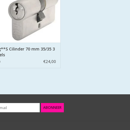
EVOEGEN AAN WINKELWAGEN
**S Cilinder 70 mm 35/35 3
els
€24,00
0
ABONNEER