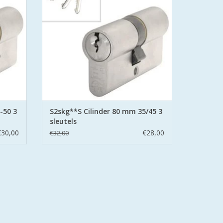
d stalen
belemmering aan beide zijden hard stalen
pinnen.
GEN
TOEVOEGEN AAN WINKELWAGEN
-50 3
S2skg**S Cilinder 80 mm 35/45 3
sleutels
€30,00
€28,00
€32,00