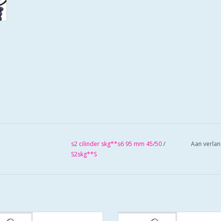
s2 cilinder skg**s6 95 mm 45/50
/
Aan verlan
S2skg**S
cilinders 95 mm 45/50 SKG**S6
S2 cilinders SKG**S6 veiligheidsci