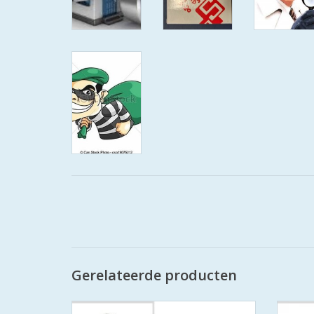
Gerelateerde producten
De S2 veiligheidscilinders zijn SKG
S2 