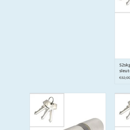
belemme
TO
S2skg
sleut
€32,0
S2 cilinders 75 mm 35/40 SKG**S6
S2 
veiligheidscilinder Politie Keurmerk Veilig
veiligh
Wonen.
S2 staat voor safe en secure met boor
S2 st
belemmering aan beide zijden hard stalen
belemme
pinnen.