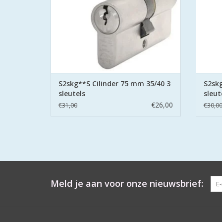
TOEVOEGEN AAN WINKELWAGEN
TO
S2skg**S Cilinder 75 mm 35/40 3
S2skg
sleutels
sleut
€26,00
€31,00
€30,0
Meld je aan voor onze nieuwsbrief: