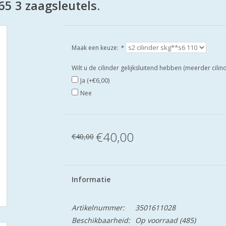
5 3 zaagsleutels.
Maak een keuze:
*
Wilt u de cilinder gelijksluitend hebben (meerder cili
Ja (+€6,00)
Nee
€40,00
€40,00
Informatie
Artikelnummer:
3501611028
Beschikbaarheid:
Op voorraad
(485)