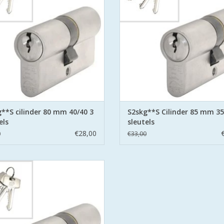
ring aan beide zijden hard stalen
belemmering aan beide zijden har
pinnen.
pinnen.
EVOEGEN AAN WINKELWAGEN
TOEVOEGEN AAN WINKELWA
**S cilinder 80 mm 40/40 3
S2skg**S Cilinder 85 mm 35
els
sleutels
€28,00
0
€33,00
cilinders 70 mm 35/35 SKG**S6
eidscilinder Politie Keurmerk Veilig
Wonen.
aat voor safe en secure met boor
ring aan beide zijden hard stalen
pinnen.