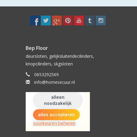
Bep Floor
deursloten, gelijksluitendecilinders,
knopcilinders, skgsloten
0653292569
info@homesecuur.nl