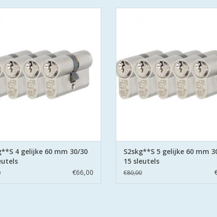
S2 veiligheidscilinders zijn SKG
De S2 veiligheidscilinders zijn
tificeerd volgens Politie Keurmerk
gecertificeerd volgens Politie Ke
Veilig Wonen®.
Veilig Wonen®.
 cilinders zijn uitgevoerd met
De cilinders zijn uitgevoerd 
orbeveiliging aan beide zijden.
boorbeveiliging aan beide zijd
EVOEGEN AAN WINKELWAGEN
TOEVOEGEN AAN WINKELWA
**S 4 gelijke 60 mm 30/30
S2skg**S 5 gelijke 60 mm 3
eutels
15 sleutels
€66,00
0
€80,00