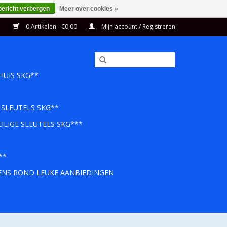
bericht verbergen
Meer over cookies »
0 Artikelen - €0,00
Mijn account / Registreren
HUIS SKG**
 SLEUTELS SKG**
ILIGE SLEUTELS SKG***
**
EENS ROND LEUKE AANBIEDINGEN