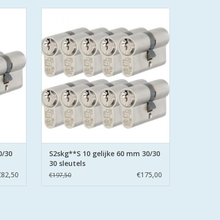
 SKG
S2 cilinders SKG**S6 veiligheidscilinder
urmerk
Politie Keurmerk Veilig Wonen.
S2 staat voor safe en secure met boor
met
belemmering aan beide zijden hard stalen
en.
pinnen.
GEN
TOEVOEGEN AAN WINKELWAGEN
0/30
S2skg**S 10 gelijke 60 mm 30/30
30 sleutels
€82,50
€175,00
€197,50