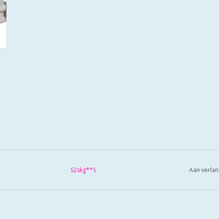
S2skg**S
Aan verlan