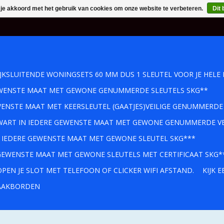
 je akkoord met het gebruik van cookies om onze website te verbeteren.
Dit 
IJKSLUITENDE WONINGSETS 60 MM DUS 1 SLEUTEL VOOR JE HELE 
GEWENSTE MAAT MET GEWONE GENUMMERDE SLEUTELS SKG**
WENSTE MAAT MET KEERSLEUTEL (GAATJES)VEILIGE GENUMMERDE
 ZWART IN IEDERE GEWENSTE MAAT MET GEWONE GENUMMERDE VE
IN IEDERE GEWENSTE MAAT MET GEWONE SLEUTEL SKG***
 GEWENSTE MAAT MET GEWONE SLEUTELS MET CERTIFICAAT SKG*
PEN JE SLOT MET TELEFOON OF CLICKER WIFI AFSTAND.
KIJK 
AKBORDEN