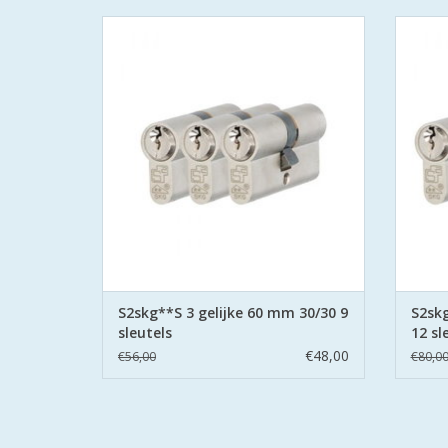
De S2 veiligheidscilinders zijn SKG
De 
gecertificeerd volgens Politie Keurmerk
gecer
Veilig Wonen®.
De cilinders zijn uitgevoerd met
De
boorbeveiliging aan beide zijden.
bo
TOEVOEGEN AAN WINKELWAGEN
TO
S2skg**S 3 gelijke 60 mm 30/30 9
S2skg
sleutels
12 sl
€48,00
€56,00
€80,0