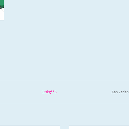
S2skg**S
Aan verlan
S2 veiligheidscilinders zijn SKG
De S2 veiligheidscilinders zijn