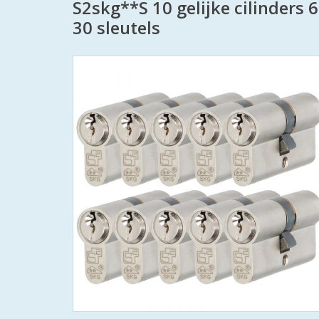
S2skg**S 10 gelijke cilinders
30 sleutels