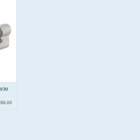
urmerk
met
en.
GEN
0/30
€66,00