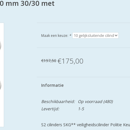
 60 mm 30/30 met
Maak een keuze:
*
€175,00
€197,50
Informatie
Beschikbaarheid:
Op voorraad
(480)
Levertijd:
1-5
S2 cilinders SKG** veiligheidscilinder Politie K