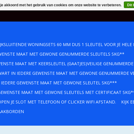
 je akkoord met het gebruik van cookies om onze website te verbeteren.
Dit 
IJKSLUITENDE WONINGSETS 60 MM DUS 1 SLEUTEL VOOR JE HELE 
GEWENSTE MAAT MET GEWONE GENUMMERDE SLEUTELS SKG**
WENSTE MAAT MET KEERSLEUTEL (GAATJES)VEILIGE GENUMMERDE
 ZWART IN IEDERE GEWENSTE MAAT MET GEWONE GENUMMERDE VE
IN IEDERE GEWENSTE MAAT MET GEWONE SLEUTEL SKG***
 GEWENSTE MAAT MET GEWONE SLEUTELS MET CERTIFICAAT SKG*
PEN JE SLOT MET TELEFOON OF CLICKER WIFI AFSTAND.
KIJK 
AKBORDEN