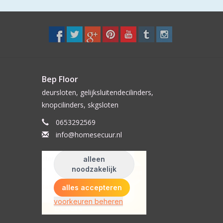
Bep Floor
deursloten, gelijksluitendecilinders,
knopcilinders, skgsloten
0653292569
info@homesecuur.nl