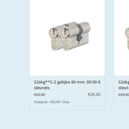
gecertificeerd volgens Politie Keurmerk
gecer
Veilig Wonen®.
De cilinders zijn uitgevoerd met
De
boorbeveiliging aan beide zijden.
bo
TOEVOEGEN AAN WINKELWAGEN
TO
S2skg**S 2 gelijke 60 mm 30/30 6
S2skg
sleutels
sleut
€29,00
€32,00
€56,0
Stukprijs : €32,00 / Stuk