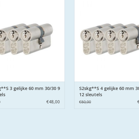
tificeerd volgens Politie Keurmerk
gecertificeerd volgens Politie Ke
Veilig Wonen®.
Veilig Wonen®.
 cilinders zijn uitgevoerd met
De cilinders zijn uitgevoerd 
orbeveiliging aan beide zijden.
boorbeveiliging aan beide zijd
EVOEGEN AAN WINKELWAGEN
TOEVOEGEN AAN WINKELWA
**S 3 gelijke 60 mm 30/30 9
S2skg**S 4 gelijke 60 mm 3
els
12 sleutels
€48,00
0
€80,00