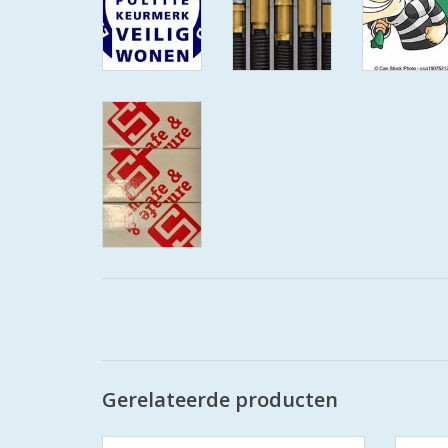
Gerelateerde producten
De S2 veiligheidscilinders zijn SKG
De 