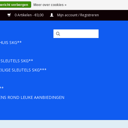
bericht verbergen
Meer over cookies »
0 Artikelen - €0,00
Mijn account / Registreren
HUIS SKG**
 SLEUTELS SKG**
ILIGE SLEUTELS SKG***
**
EENS ROND LEUKE AANBIEDINGEN