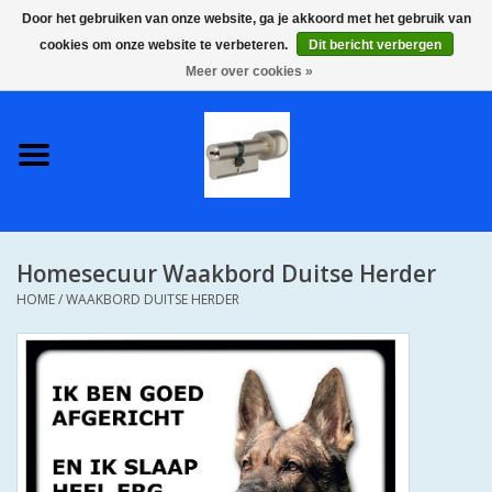
Door het gebruiken van onze website, ga je akkoord met het gebruik van
cookies om onze website te verbeteren.
Dit bericht verbergen
0 Artikelen - €0,00
Meer over cookies »
Home
S2 COMPLETE VEILIGE
GELIJKSLUITENDE
WONINGSETS 60 MM DUS 1
SLEUTEL VOOR JE HELE HUIS
Homesecuur Waakbord Duitse Herder
SKG**
HOME
/
WAAKBORD DUITSE HERDER
S2 CILINDER SLOTEN IN
IEDERE GEWENSTE MAAT MET
GEWONE GENUMMERDE
SLEUTELS SKG**
S2 CILINDERSLOTEN IN IEDERE