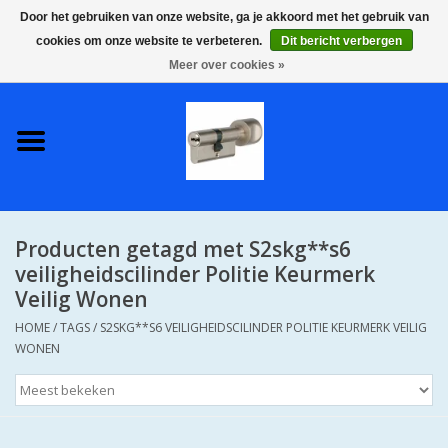
Door het gebruiken van onze website, ga je akkoord met het gebruik van
cookies om onze website te verbeteren.
Dit bericht verbergen
0 Artikelen - €0,00
Meer over cookies »
Home
S2 COMPLETE VEILIGE
GELIJKSLUITENDE
WONINGSETS 60 MM DUS 1
SLEUTEL VOOR JE HELE HUIS
Producten getagd met S2skg**s6
SKG**
veiligheidscilinder Politie Keurmerk
Veilig Wonen
S2 CILINDER SLOTEN IN
HOME
/
TAGS
/
S2SKG**S6 VEILIGHEIDSCILINDER POLITIE KEURMERK VEILIG
IEDERE GEWENSTE MAAT MET
WONEN
GEWONE GENUMMERDE
SLEUTELS SKG**
S2 CILINDERSLOTEN IN IEDERE