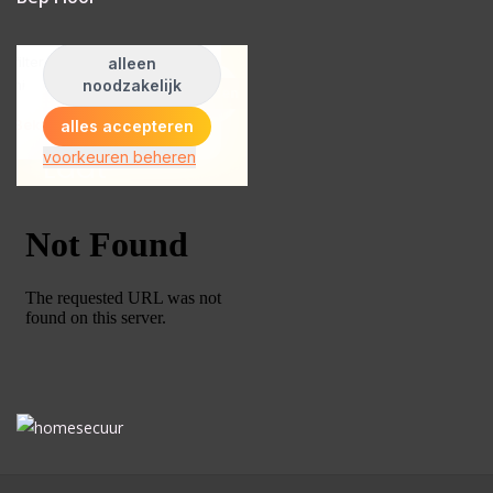
ISEO F9 ANTIKERNTREK IN
IEDERE GEWENSTE MAAT MET
GEWONE SLEUTELS MET
CERTIFICAAT SKG***
BOLD ELECTRONISCHE
CILINDERS OPEN JE SLOT MET
TELEFOON OF CLICKER WIFI
AFSTAND.
KIJK EENS ROND LEUKE
AANBIEDINGEN
DEURSCHILDEN VOOR
BUITEN
waakborden