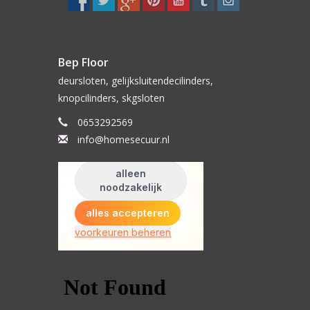
Bep Floor
deursloten, gelijksluitendecilinders,
knopcilinders, skgsloten
0653292569
info@homesecuur.nl