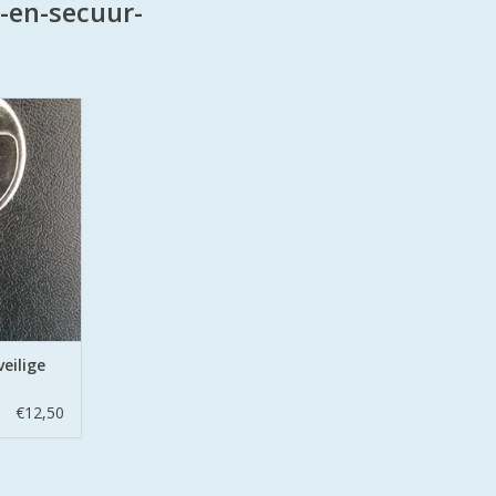
-en-secuur-
ummerde
ders u kunt
mer zowel
 nabestellen
NKELWAGEN
eilige
€12,50