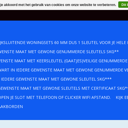
 je akkoord met het gebruik van cookies om onze website te verbeteren.
Dit 
IJKSLUITENDE WONINGSETS 60 MM DUS 1 SLEUTEL VOOR JE HELE 
GEWENSTE MAAT MET GEWONE GENUMMERDE SLEUTELS SKG**
WENSTE MAAT MET KEERSLEUTEL (GAATJES)VEILIGE GENUMMERDE
 ZWART IN IEDERE GEWENSTE MAAT MET GEWONE GENUMMERDE VE
IN IEDERE GEWENSTE MAAT MET GEWONE SLEUTEL SKG***
 GEWENSTE MAAT MET GEWONE SLEUTELS MET CERTIFICAAT SKG*
PEN JE SLOT MET TELEFOON OF CLICKER WIFI AFSTAND.
KIJK 
AKBORDEN