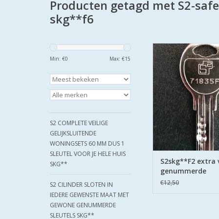
Producten getagd met S2-safe
skg**f6
extra veilig gen
keersleutels bij cilin
Min: €
0
Max: €
15
met het sleutelnum
sleutels als cilinders
TOEVOEGEN AAN WI
S2 COMPLETE VEILIGE
GELIJKSLUITENDE
WONINGSETS 60 MM DUS 1
SLEUTEL VOOR JE HELE HUIS
S2skg**F2 extra v
SKG**
genummerde
keersleutels
€12,50
S2 CILINDER SLOTEN IN
IEDERE GEWENSTE MAAT MET
GEWONE GENUMMERDE
SLEUTELS SKG**