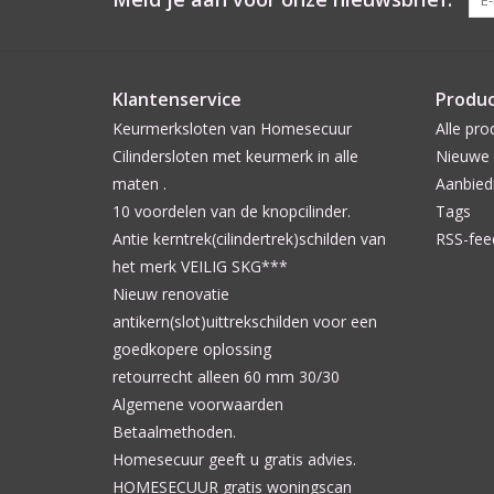
Klantenservice
Produ
Keurmerksloten van Homesecuur
Alle pro
Cilindersloten met keurmerk in alle
Nieuwe 
maten .
Aanbied
10 voordelen van de knopcilinder.
Tags
Antie kerntrek(cilindertrek)schilden van
RSS-fee
het merk VEILIG SKG***
Nieuw renovatie
antikern(slot)uittrekschilden voor een
goedkopere oplossing
retourrecht alleen 60 mm 30/30
Algemene voorwaarden
Betaalmethoden.
Homesecuur geeft u gratis advies.
HOMESECUUR gratis woningscan