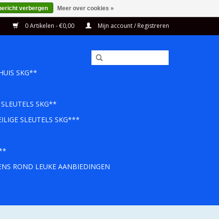
bericht verbergen
Meer over cookies »
0 Artikelen - €0,00
Mijn account / Registreren
HUIS SKG**
 SLEUTELS SKG**
ILIGE SLEUTELS SKG***
**
EENS ROND LEUKE AANBIEDINGEN