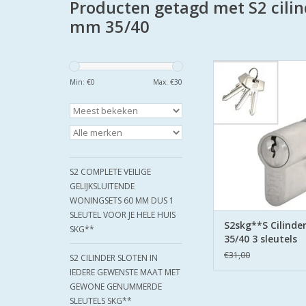
Producten getagd met S2 cilin
mm 35/40
S2 cilinders 75 m
SKG**S6 veiligheid
Min: €
0
Max: €
30
Politie Keurmerk Vei
S2 staat voor safe en
boor belemmering 
zijden hard stalen
TOEVOEGEN AAN WI
S2 COMPLETE VEILIGE
GELIJKSLUITENDE
WONINGSETS 60 MM DUS 1
SLEUTEL VOOR JE HELE HUIS
S2skg**S Cilind
SKG**
35/40 3 sleutels
€31,00
S2 CILINDER SLOTEN IN
IEDERE GEWENSTE MAAT MET
GEWONE GENUMMERDE
SLEUTELS SKG**