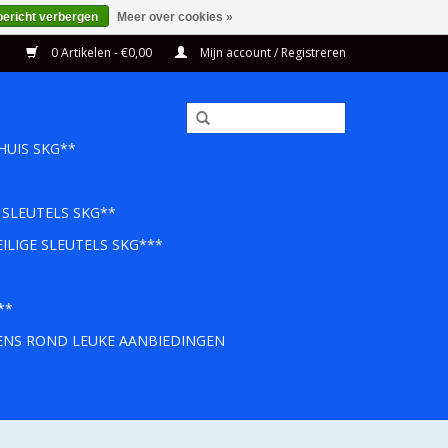
bericht verbergen
Meer over cookies »
0 Artikelen - €0,00
Mijn account / Registreren
HUIS SKG**
 SLEUTELS SKG**
ILIGE SLEUTELS SKG***
**
EENS ROND LEUKE AANBIEDINGEN