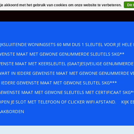
 je akkoord met het gebruik van cookies om onze website te verbeteren.
Dit 
IJKSLUITENDE WONINGSETS 60 MM DUS 1 SLEUTEL VOOR JE HELE 
GEWENSTE MAAT MET GEWONE GENUMMERDE SLEUTELS SKG**
WENSTE MAAT MET KEERSLEUTEL (GAATJES)VEILIGE GENUMMERDE
 ZWART IN IEDERE GEWENSTE MAAT MET GEWONE GENUMMERDE VE
IN IEDERE GEWENSTE MAAT MET GEWONE SLEUTEL SKG***
 GEWENSTE MAAT MET GEWONE SLEUTELS MET CERTIFICAAT SKG*
PEN JE SLOT MET TELEFOON OF CLICKER WIFI AFSTAND.
KIJK 
AKBORDEN