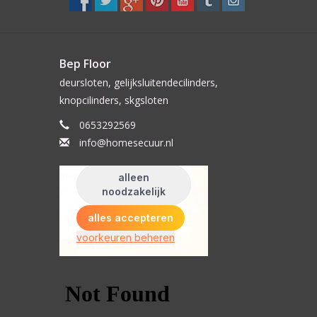
Bep Floor
deursloten, gelijksluitendecilinders,
knopcilinders, skgsloten
0653292569
info@homesecuur.nl