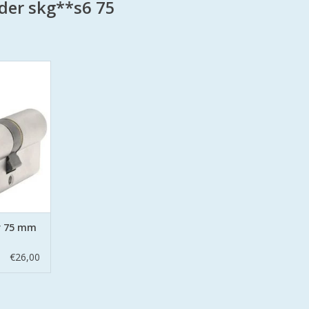
der skg**s6 75
m 35/40
scilinder
lig Wonen.
 secure met
aan beide
 pinnen.
NKELWAGEN
er 75 mm
€26,00