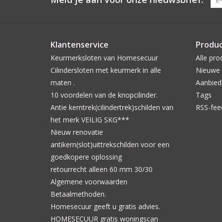
Klantenservice
Produ
Keurmerksloten van Homesecuur
Alle pro
Cilindersloten met keurmerk in alle
Nieuwe 
maten .
Aanbied
10 voordelen van de knopcilinder.
Tags
Antie kerntrek(cilindertrek)schilden van
RSS-fee
het merk VEILIG SKG***
Nieuw renovatie
antikern(slot)uittrekschilden voor een
goedkopere oplossing
retourrecht alleen 60 mm 30/30
Algemene voorwaarden
Betaalmethoden.
Homesecuur geeft u gratis advies.
HOMESECUUR gratis woningscan