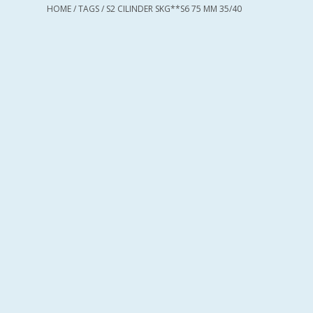
HOME
/
TAGS
/
S2 CILINDER SKG**S6 75 MM 35/40