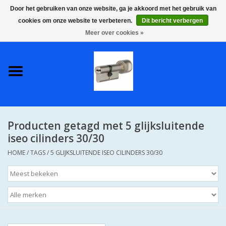
Door het gebruiken van onze website, ga je akkoord met het gebruik van
cookies om onze website te verbeteren.
Dit bericht verbergen
0 Artikelen - €0,00
Meer over cookies »
Home
S2 COMPLETE VEILIGE
GELIJKSLUITENDE
WONINGSETS 60 MM DUS 1
SLEUTEL VOOR JE HELE HUIS
Producten getagd met 5 glijksluitende
SKG**
iseo cilinders 30/30
HOME
/
TAGS
/
5 GLIJKSLUITENDE ISEO CILINDERS 30/30
S2 CILINDER SLOTEN IN
IEDERE GEWENSTE MAAT MET
GEWONE GENUMMERDE
SLEUTELS SKG**
S2 CILINDERSLOTEN IN IEDERE