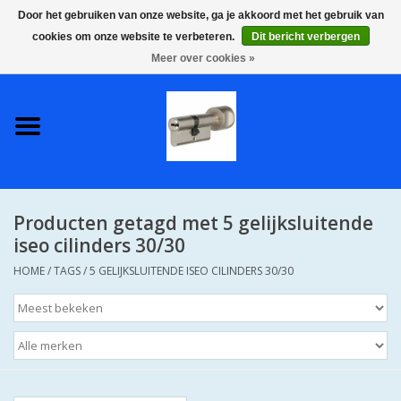
Door het gebruiken van onze website, ga je akkoord met het gebruik van
cookies om onze website te verbeteren.
Dit bericht verbergen
0 Artikelen - €0,00
Meer over cookies »
Home
S2 COMPLETE VEILIGE
GELIJKSLUITENDE
WONINGSETS 60 MM DUS 1
SLEUTEL VOOR JE HELE HUIS
Producten getagd met 5 gelijksluitende
SKG**
iseo cilinders 30/30
HOME
/
TAGS
/
5 GELIJKSLUITENDE ISEO CILINDERS 30/30
S2 CILINDER SLOTEN IN
IEDERE GEWENSTE MAAT MET
GEWONE GENUMMERDE
SLEUTELS SKG**
S2 CILINDERSLOTEN IN IEDERE