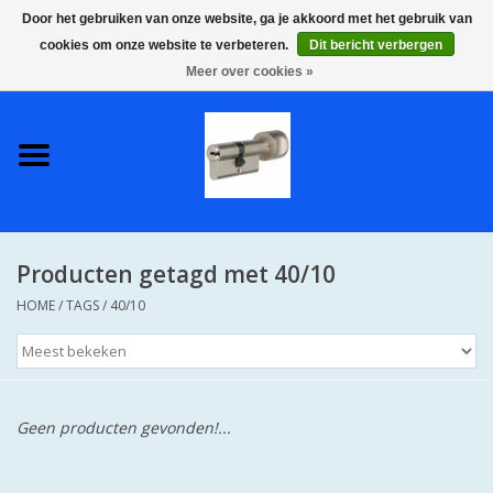
Door het gebruiken van onze website, ga je akkoord met het gebruik van
cookies om onze website te verbeteren.
Dit bericht verbergen
0 Artikelen - €0,00
Meer over cookies »
Home
S2 COMPLETE VEILIGE
GELIJKSLUITENDE
WONINGSETS 60 MM DUS 1
SLEUTEL VOOR JE HELE HUIS
Producten getagd met 40/10
SKG**
HOME
/
TAGS
/
40/10
S2 CILINDER SLOTEN IN
IEDERE GEWENSTE MAAT MET
GEWONE GENUMMERDE
SLEUTELS SKG**
Geen producten gevonden!...
S2 CILINDERSLOTEN IN IEDERE