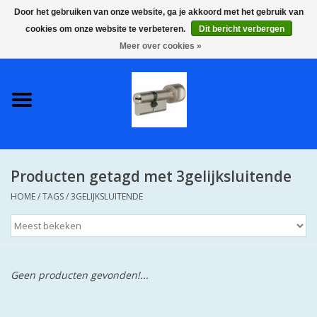
Door het gebruiken van onze website, ga je akkoord met het gebruik van
cookies om onze website te verbeteren.
Dit bericht verbergen
0 Artikelen - €0,00
Meer over cookies »
Home
S2 COMPLETE VEILIGE
GELIJKSLUITENDE
WONINGSETS 60 MM DUS 1
SLEUTEL VOOR JE HELE HUIS
Producten getagd met 3gelijksluitende
SKG**
HOME
/
TAGS
/
3GELIJKSLUITENDE
S2 CILINDER SLOTEN IN
IEDERE GEWENSTE MAAT MET
GEWONE GENUMMERDE
SLEUTELS SKG**
Geen producten gevonden!...
S2 CILINDERSLOTEN IN IEDERE