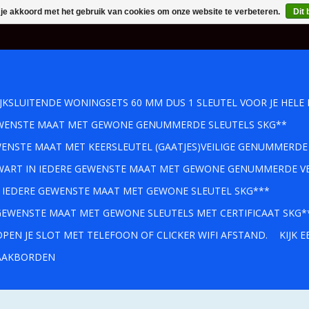
 je akkoord met het gebruik van cookies om onze website te verbeteren.
Dit 
IJKSLUITENDE WONINGSETS 60 MM DUS 1 SLEUTEL VOOR JE HELE 
GEWENSTE MAAT MET GEWONE GENUMMERDE SLEUTELS SKG**
WENSTE MAAT MET KEERSLEUTEL (GAATJES)VEILIGE GENUMMERDE
 ZWART IN IEDERE GEWENSTE MAAT MET GEWONE GENUMMERDE VE
IN IEDERE GEWENSTE MAAT MET GEWONE SLEUTEL SKG***
 GEWENSTE MAAT MET GEWONE SLEUTELS MET CERTIFICAAT SKG*
PEN JE SLOT MET TELEFOON OF CLICKER WIFI AFSTAND.
KIJK 
AKBORDEN