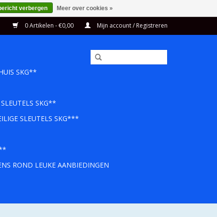
bericht verbergen
Meer over cookies »
0 Artikelen - €0,00
Mijn account / Registreren
HUIS SKG**
 SLEUTELS SKG**
ILIGE SLEUTELS SKG***
**
EENS ROND LEUKE AANBIEDINGEN