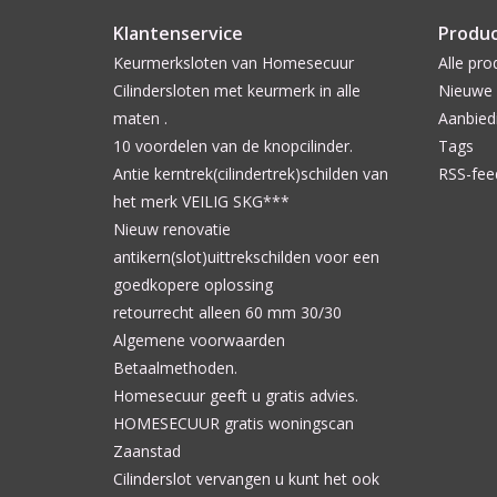
Klantenservice
Produ
Keurmerksloten van Homesecuur
Alle pro
Cilindersloten met keurmerk in alle
Nieuwe 
maten .
Aanbied
10 voordelen van de knopcilinder.
Tags
Antie kerntrek(cilindertrek)schilden van
RSS-fee
het merk VEILIG SKG***
Nieuw renovatie
antikern(slot)uittrekschilden voor een
goedkopere oplossing
retourrecht alleen 60 mm 30/30
Algemene voorwaarden
Betaalmethoden.
Homesecuur geeft u gratis advies.
HOMESECUUR gratis woningscan
Zaanstad
Cilinderslot vervangen u kunt het ook