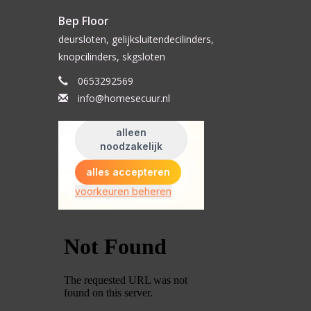
Bep Floor
deursloten, gelijksluitendecilinders,
knopcilinders, skgsloten
0653292569
info@homesecuur.nl