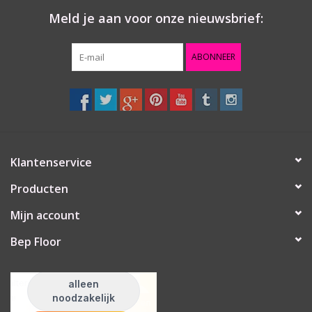
- Geschikt voor zowel 40 mm als 50 mm deuren
Meld je aan voor onze nieuwsbrief:
- SKG*** gecertificeerd
- Voldoet aan Politiekeurmerk Veilig Wonen
ABONNEER
- Eenvoudig zelf te monteren met meegeleverde
montagehandleiding en - materiaal
- Gemaakt van hoogwaardig geanodiseerd aluminium
Klantenservice
Producten
Mijn account
Bep Floor