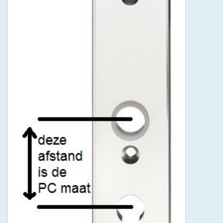
GEWENSTE MAAT MET
KEERSLEUTEL
(GAATJES)VEILIGE
GENUMMERDE SLEUTELS
SKG**
ISEO F 6 EXTRA S
ANTIKERNTREK ZWART IN
IEDERE GEWENSTE MAAT MET
GEWONE GENUMMERDE
VEILIGE SLEUTELS SKG***
ISEO F 6 EXTRA S
ANTIKERNTREK IN IEDERE
GEWENSTE MAAT MET
GEWONE SLEUTEL SKG***