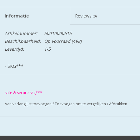
Informatie
Reviews
(0)
Artikelnummer:
50010000615
Beschikbaarheid:
Op voorraad
(498)
Levertijd:
1-5
- SKG***
Het S2 kerntrek veiligheidsschild met verstelbare
bevestigingsnokken is zo ontworpen dat u uw bestaande
veiligheidsschild zonder kerntrekbeveiliging op eenvoudige wijze
safe & secure skg***
kunt vervangen. Bovendien is het universele kerntrekschild van
Aan verlanglijst toevoegen
/
Toevoegen om te vergelijken
/
Afdrukken
S2 toepasbaar op het gatenpatroon van de meest
voorkomende veiligheidsbeslagen.
- Uitermate geschikt voor renovatie
- Beschikbaar in kruk of greepuitvoering