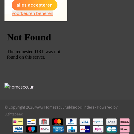
© Copyright 2026 www.Homesecuur.nl/knopcilinders - Powered by
Lightspeed