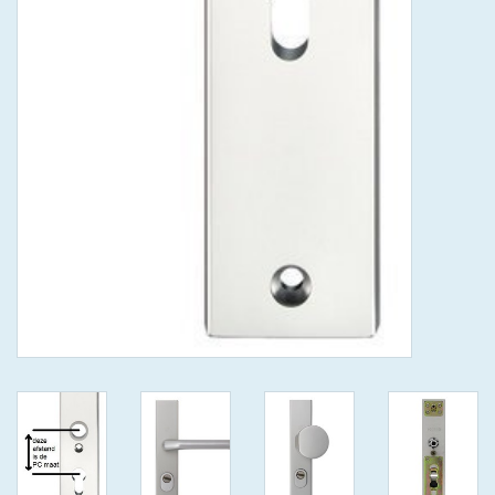
ISEO F9 ANTIKERNTREK IN
IEDERE GEWENSTE MAAT MET
GEWONE SLEUTELS MET
CERTIFICAAT SKG***
BOLD ELECTRONISCHE
CILINDERS OPEN JE SLOT MET
TELEFOON OF CLICKER WIFI
AFSTAND.
KIJK EENS ROND LEUKE
AANBIEDINGEN
DEURSCHILDEN VOOR
BUITEN
waakborden