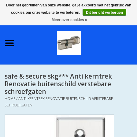
Door het gebruiken van onze website, ga je akkoord met het gebruik van
cookies om onze website te verbeteren.
Dit bericht verbergen
0 Artikelen - €0,00
Meer over cookies »
Home
S2 COMPLETE VEILIGE
GELIJKSLUITENDE
WONINGSETS 60 MM DUS 1
SLEUTEL VOOR JE HELE HUIS
safe & secure skg*** Anti kerntrek
SKG**
Renovatie buitenschild verstebare
schroefgaten
S2 CILINDER SLOTEN IN
HOME
/
ANTI KERNTREK RENOVATIE BUITENSCHILD VERSTEBARE
IEDERE GEWENSTE MAAT MET
SCHROEFGATEN
GEWONE GENUMMERDE
SLEUTELS SKG**
S2 CILINDERSLOTEN IN IEDERE