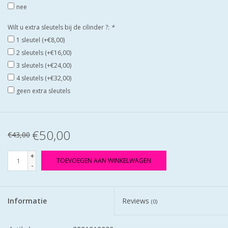
nee
Wilt u extra sleutels bij de cilinder ?:
*
1 sleutel (+€8,00)
2 sleutels (+€16,00)
3 sleutels (+€24,00)
4 sleutels (+€32,00)
geen extra sleutels
€50,00
€43,00
+
TOEVOEGEN AAN WINKELWAGEN
-
Informatie
Reviews
(0)