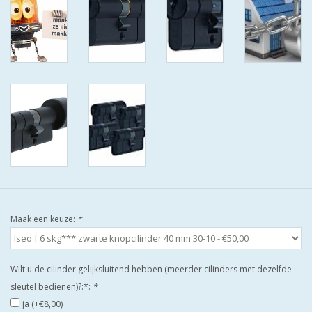
ISEO F9 ANTIKERNTREK IN
IEDERE GEWENSTE MAAT MET
GEWONE SLEUTELS MET
CERTIFICAAT SKG***
BOLD ELECTRONISCHE
CILINDERS OPEN JE SLOT MET
TELEFOON OF CLICKER WIFI
AFSTAND.
KIJK EENS ROND LEUKE
AANBIEDINGEN
Maak een keuze:
*
DEURSCHILDEN VOOR
BUITEN
Wilt u de cilinder gelijksluitend hebben (meerder cilinders met dezelfde
sleutel bedienen)?:*:
*
waakborden
ja (+€8,00)