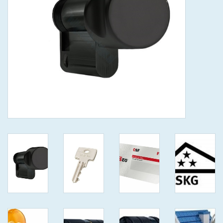
GEWENSTE MAAT MET
KEERSLEUTEL
(GAATJES)VEILIGE
GENUMMERDE SLEUTELS
SKG**
ISEO F 6 EXTRA S
ANTIKERNTREK ZWART IN
IEDERE GEWENSTE MAAT MET
GEWONE GENUMMERDE
VEILIGE SLEUTELS SKG***
ISEO F 6 EXTRA S
ANTIKERNTREK IN IEDERE
GEWENSTE MAAT MET
GEWONE SLEUTEL SKG***