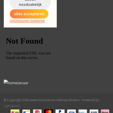
© Copyright 2026 www.Homesecuur.nl/knopcilinders - Powered by
Lightspeed