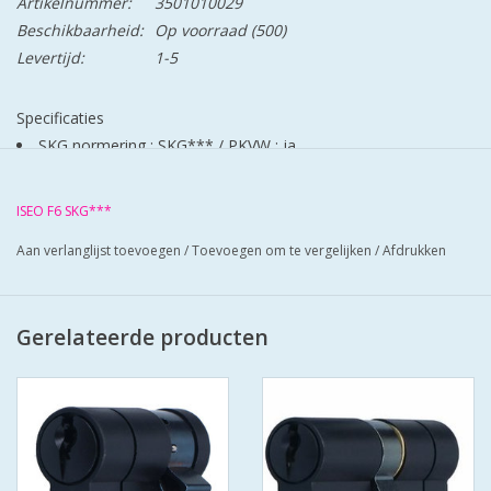
Artikelnummer:
3501010029
Beschikbaarheid:
Op voorraad
(500)
Levertijd:
1-5
Specificaties
SKG normering : SKG***
/
PKVW : ja
Kerntrekbeveiliging : ja
Boorbeveiliging : ja
ISEO F6 SKG***
Type sleutel : standaard cilindersleutel
Aan verlanglijst toevoegen
/
Toevoegen om te vergelijken
/
Afdrukken
Slagsleutelbeveiliging : ja
Aftastbeveiliging : ja
Breekbeveiliging : ja
Gerelateerde producten
Codekaart meegeleverd : nee
Materiaal : messing
Kleur/afwerking : mat vernikkeld