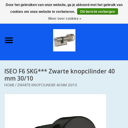
Door het gebruiken van onze website, ga je akkoord met het gebruik van
cookies om onze website te verbeteren.
Dit bericht verbergen
0 Artikelen - €0,00
Meer over cookies »
Home
S2 COMPLETE VEILIGE
GELIJKSLUITENDE
WONINGSETS 60 MM DUS 1
SLEUTEL VOOR JE HELE HUIS
ISEO F6 SKG*** Zwarte knopcilinder 40
SKG**
mm 30/10
HOME
/
ZWARTE KNOPCILINDER 40 MM 30/10
S2 CILINDER SLOTEN IN
IEDERE GEWENSTE MAAT MET
GEWONE GENUMMERDE
SLEUTELS SKG**
S2 CILINDERSLOTEN IN IEDERE