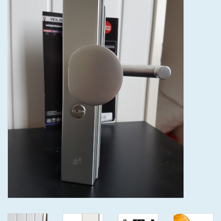
GEWENSTE MAAT MET
KEERSLEUTEL
(GAATJES)VEILIGE
GENUMMERDE SLEUTELS
SKG**
ISEO F 6 EXTRA S
ANTIKERNTREK ZWART IN
IEDERE GEWENSTE MAAT MET
GEWONE GENUMMERDE
VEILIGE SLEUTELS SKG***
ISEO F 6 EXTRA S
ANTIKERNTREK IN IEDERE
GEWENSTE MAAT MET
GEWONE SLEUTEL SKG***