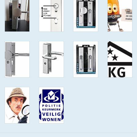
ISEO F9 ANTIKERNTREK IN
IEDERE GEWENSTE MAAT MET
GEWONE SLEUTELS MET
CERTIFICAAT SKG***
BOLD ELECTRONISCHE
CILINDERS OPEN JE SLOT MET
TELEFOON OF CLICKER WIFI
AFSTAND.
KIJK EENS ROND LEUKE
AANBIEDINGEN
DEURSCHILDEN VOOR
BUITEN
waakborden