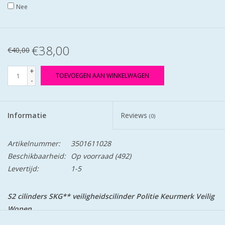
Nee
€38,00
€40,00
+
TOEVOEGEN AAN WINKELWAGEN
-
Informatie
Reviews
(0)
Artikelnummer:
3501611028
Beschikbaarheid:
Op voorraad
(492)
Levertijd:
1-5
S2 cilinders SKG** veiligheidscilinder Politie Keurmerk Veilig
Wonen.
S2 staat voor safe en secure.