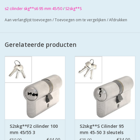
Cilinders zij mat vernikkeld en worden geleverd met 3
s2 cilinder skg**s6 95 mm 45/50
/
S2skg**S
sleuteLs
Aan verlanglijst toevoegen
/
Toevoegen om te vergelijken
/
Afdrukken
Cilinders hebben boorbelemmering
Bescherm u cilinder met antiekerntrek schilden SKG*** zo
zorgt u voor super veilige deuren.
Gerelateerde producten
S2skg**F2 cilinder 100
S2skg**S Cilinder 95
mm 45/55 3
mm 45-50 3 sleutels
keersleutels
€44,00
€34,00
€50,00
€35,00