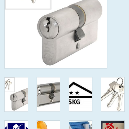
GEWENSTE MAAT MET
KEERSLEUTEL
(GAATJES)VEILIGE
GENUMMERDE SLEUTELS
SKG**
ISEO F 6 EXTRA S
ANTIKERNTREK ZWART IN
IEDERE GEWENSTE MAAT MET
GEWONE GENUMMERDE
VEILIGE SLEUTELS SKG***
ISEO F 6 EXTRA S
ANTIKERNTREK IN IEDERE
GEWENSTE MAAT MET
GEWONE SLEUTEL SKG***