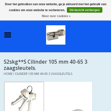
Door het gebruiken van onze website, ga je akkoord met het gebruik van
cookies om onze website te verbeteren.
Dit bericht verbergen
0 Artikelen - €0,00
Meer over cookies »
Home
S2 COMPLETE VEILIGE
GELIJKSLUITENDE
WONINGSETS 60 MM DUS 1
SLEUTEL VOOR JE HELE HUIS
S2skg**S Cilinder 105 mm 40-65 3
SKG**
zaagsleutels.
HOME
/
CILINDER 105 MM 40-65 3 ZAAGSLEUTELS.
S2 CILINDER SLOTEN IN
IEDERE GEWENSTE MAAT MET
GEWONE GENUMMERDE
SLEUTELS SKG**
S2 CILINDERSLOTEN IN IEDERE