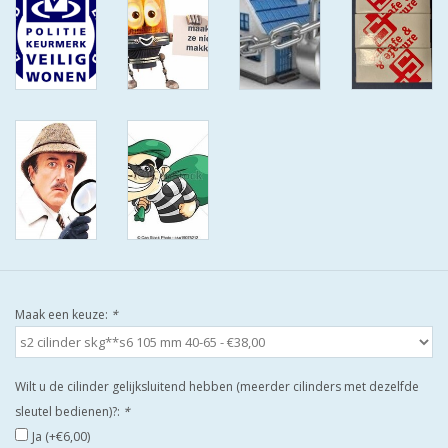
ISEO F9 ANTIKERNTREK IN
IEDERE GEWENSTE MAAT MET
GEWONE SLEUTELS MET
CERTIFICAAT SKG***
BOLD ELECTRONISCHE
CILINDERS OPEN JE SLOT MET
TELEFOON OF CLICKER WIFI
AFSTAND.
KIJK EENS ROND LEUKE
AANBIEDINGEN
Maak een keuze:
*
DEURSCHILDEN VOOR
BUITEN
Wilt u de cilinder gelijksluitend hebben (meerder cilinders met dezelfde
sleutel bedienen)?:
*
waakborden
Ja (+€6,00)