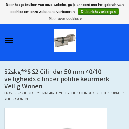
Door het gebruiken van onze website, ga je akkoord met het gebruik van
cookies om onze website te verbeteren.
Dit bericht verbergen
0 Artikelen - €0,00
Meer over cookies »
Home
S2 COMPLETE VEILIGE
GELIJKSLUITENDE
WONINGSETS 60 MM DUS 1
SLEUTEL VOOR JE HELE HUIS
S2skg**S S2 Cilinder 50 mm 40/10
SKG**
veiligheids cilinder politie keurmerk
Veilig Wonen
S2 CILINDER SLOTEN IN
HOME
/
S2 CILINDER 50 MM 40/10 VEILIGHEIDS CILINDER POLITIE KEURMERK
IEDERE GEWENSTE MAAT MET
VEILIG WONEN
GEWONE GENUMMERDE
SLEUTELS SKG**
S2 CILINDERSLOTEN IN IEDERE