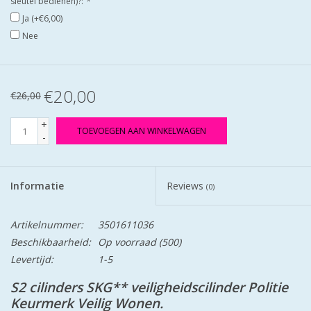
sleutel bedienen)?:
*
Ja (+€6,00)
Nee
€20,00
€26,00
+
TOEVOEGEN AAN WINKELWAGEN
-
Informatie
Reviews
(0)
Artikelnummer:
3501611036
Beschikbaarheid:
Op voorraad
(500)
Levertijd:
1-5
S2 cilinders SKG** veiligheidscilinder Politie
Keurmerk Veilig Wonen.