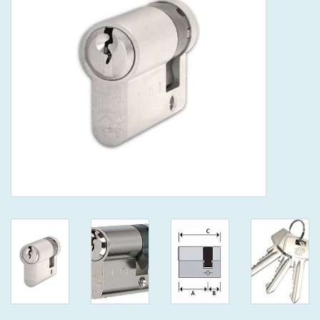
GEWENSTE MAAT MET
KEERSLEUTEL
(GAATJES)VEILIGE
GENUMMERDE SLEUTELS
SKG**
ISEO F 6 EXTRA S
ANTIKERNTREK ZWART IN
IEDERE GEWENSTE MAAT MET
GEWONE GENUMMERDE
VEILIGE SLEUTELS SKG***
ISEO F 6 EXTRA S
ANTIKERNTREK IN IEDERE
GEWENSTE MAAT MET
GEWONE SLEUTEL SKG***