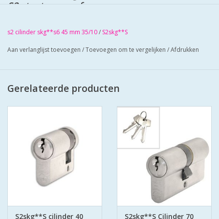
S2 staat voor safe en secure.
Cilinders zij mat vernikkeld en worden
geleverd met 3 sleuteLs.
s2 cilinder skg**s6 45 mm 35/10
/
S2skg**S
Cilinders hebben boorbelemmering.
Bescherm u cilinder met antiekerntrek
Aan verlanglijst toevoegen
/
Toevoegen om te vergelijken
/
Afdrukken
schilden SKG*** zo zorgt u voor super veilige
deuren.
Gerelateerde producten
S2skg**S cilinder 40
S2skg**S Cilinder 70