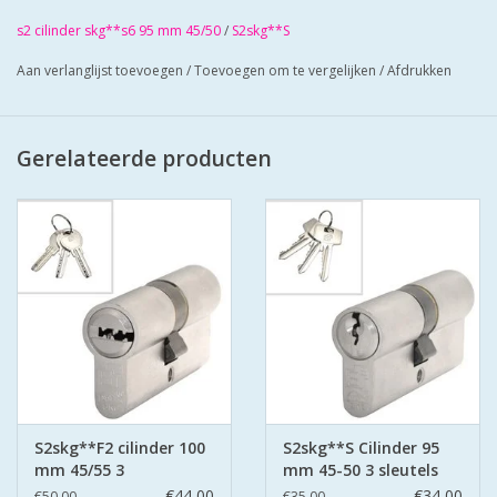
Cilinders zij mat vernikkeld en worden geleverd met 3
s2 cilinder skg**s6 95 mm 45/50
/
S2skg**S
sleuteLs
Aan verlanglijst toevoegen
/
Toevoegen om te vergelijken
/
Afdrukken
Cilinders hebben boorbelemmering
Bescherm u cilinder met antiekerntrek schilden SKG*** zo
zorgt u voor super veilige deuren.
Gerelateerde producten
S2skg**F2 cilinder 100
S2skg**S Cilinder 95
mm 45/55 3
mm 45-50 3 sleutels
keersleutels
€44,00
€34,00
€50,00
€35,00