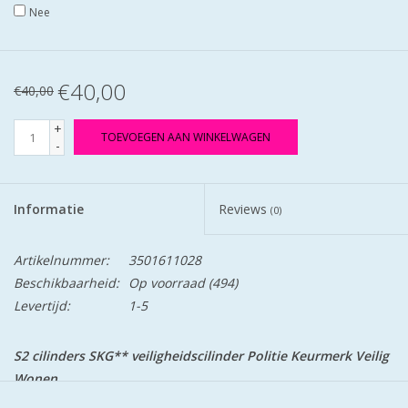
Nee
€40,00
€40,00
+
TOEVOEGEN AAN WINKELWAGEN
-
Informatie
Reviews
(0)
Artikelnummer:
3501611028
Beschikbaarheid:
Op voorraad
(494)
Levertijd:
1-5
S2 cilinders SKG** veiligheidscilinder Politie Keurmerk Veilig
Wonen.
S2 staat voor safe en secure.