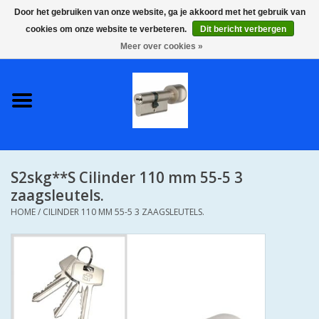
Door het gebruiken van onze website, ga je akkoord met het gebruik van
cookies om onze website te verbeteren.
Dit bericht verbergen
0 Artikelen - €0,00
Meer over cookies »
Home
S2 COMPLETE VEILIGE
GELIJKSLUITENDE
WONINGSETS 60 MM DUS 1
SLEUTEL VOOR JE HELE HUIS
S2skg**S Cilinder 110 mm 55-5 3
SKG**
zaagsleutels.
HOME
/
CILINDER 110 MM 55-5 3 ZAAGSLEUTELS.
S2 CILINDER SLOTEN IN
IEDERE GEWENSTE MAAT MET
GEWONE GENUMMERDE
SLEUTELS SKG**
S2 CILINDERSLOTEN IN IEDERE