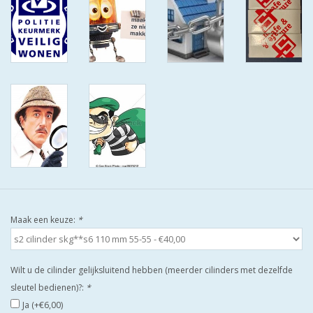
ISEO F9 ANTIKERNTREK IN
IEDERE GEWENSTE MAAT MET
GEWONE SLEUTELS MET
CERTIFICAAT SKG***
BOLD ELECTRONISCHE
CILINDERS OPEN JE SLOT MET
TELEFOON OF CLICKER WIFI
AFSTAND.
KIJK EENS ROND LEUKE
AANBIEDINGEN
Maak een keuze:
*
DEURSCHILDEN VOOR
BUITEN
Wilt u de cilinder gelijksluitend hebben (meerder cilinders met dezelfde
sleutel bedienen)?:
*
waakborden
Ja (+€6,00)