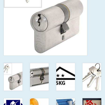
GEWENSTE MAAT MET
KEERSLEUTEL
(GAATJES)VEILIGE
GENUMMERDE SLEUTELS
SKG**
ISEO F 6 EXTRA S
ANTIKERNTREK ZWART IN
IEDERE GEWENSTE MAAT MET
GEWONE GENUMMERDE
VEILIGE SLEUTELS SKG***
ISEO F 6 EXTRA S
ANTIKERNTREK IN IEDERE
GEWENSTE MAAT MET
GEWONE SLEUTEL SKG***