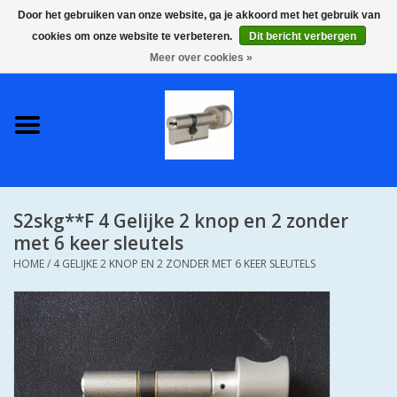
Door het gebruiken van onze website, ga je akkoord met het gebruik van
cookies om onze website te verbeteren.
Dit bericht verbergen
0 Artikelen - €0,00
Meer over cookies »
Home
S2 COMPLETE VEILIGE
GELIJKSLUITENDE
WONINGSETS 60 MM DUS 1
SLEUTEL VOOR JE HELE HUIS
S2skg**F 4 Gelijke 2 knop en 2 zonder
SKG**
met 6 keer sleutels
HOME
/
4 GELIJKE 2 KNOP EN 2 ZONDER MET 6 KEER SLEUTELS
S2 CILINDER SLOTEN IN
IEDERE GEWENSTE MAAT MET
GEWONE GENUMMERDE
SLEUTELS SKG**
S2 CILINDERSLOTEN IN IEDERE