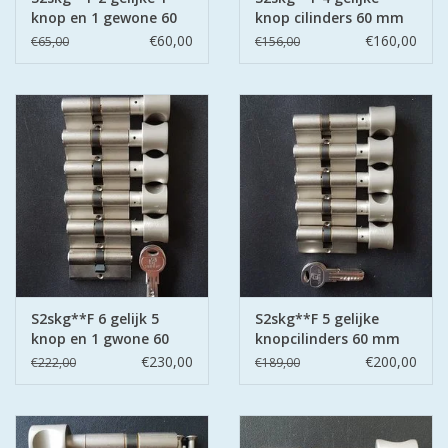
knop en 1 gewone 60
knop cilinders 60 mm
mm 30-30
30-30
€60,00
€160,00
€65,00
€156,00
S2skg**F 6 gelijk 5
S2skg**F 5 gelijke
knop en 1 gwone 60
knopcilinders 60 mm
mm 30-30
30-30
€230,00
€200,00
€222,00
€189,00