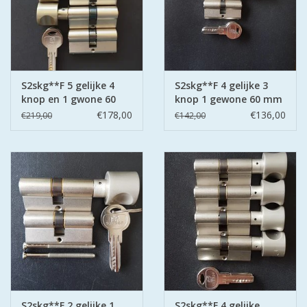
S2skg**F 5 gelijke 4
S2skg**F 4 gelijke 3
knop en 1 gwone 60
knop 1 gewone 60 mm
mm 30-30
30-30
€178,00
€136,00
€219,00
€142,00
S2skg**F 2 gelijke 1
S2skg**F 4 gelijke