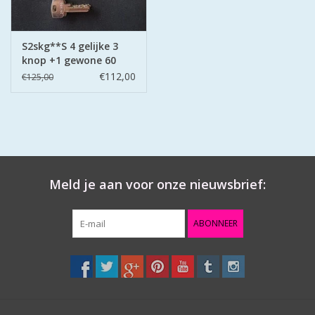
S2skg**S 4 gelijke 3
knop +1 gewone 60
mm 30-30
€112,00
€125,00
Meld je aan voor onze nieuwsbrief:
ABONNEER