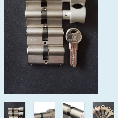
GEWENSTE MAAT MET
KEERSLEUTEL
(GAATJES)VEILIGE
GENUMMERDE SLEUTELS
SKG**
ISEO F 6 EXTRA S
ANTIKERNTREK ZWART IN
IEDERE GEWENSTE MAAT MET
GEWONE GENUMMERDE
VEILIGE SLEUTELS SKG***
ISEO F 6 EXTRA S
ANTIKERNTREK IN IEDERE
GEWENSTE MAAT MET
GEWONE SLEUTEL SKG***