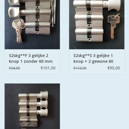
S2skg**F 3 gelijke 2
S2skg**S 3 gelijke 1
knop 1 zonder 60 mm
knop + 2 gewone 60
30-30
mm 30-30
€101,00
€90,00
€94,00
€110,00