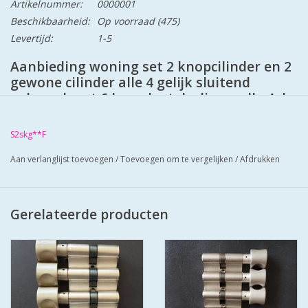
Artikelnummer:
0000001
Beschikbaarheid:
Op voorraad
(475)
Levertijd:
1-5
Aanbieding woning set 2 knopcilinder en 2
gewone cilinder alle 4 gelijk sluitend
geleverd met 6 keersleutels die op alle 4 de
cilinders passen dus 1 sleutels aan u bos
S2skg**F6 politie keurmerk veilig wonen.
S2skg**F
Met u sleutelnummer kunt u altijd cilinders
of sleutels bij bestellen.
Aan verlanglijst toevoegen
/
Toevoegen om te vergelijken
/
Afdrukken
Eengezinswoning 2 deuren en een schuur
of achterdeur.
Gerelateerde producten